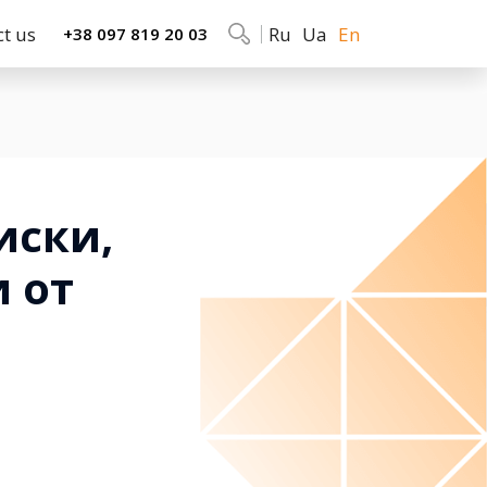
ct us
Ru
Ua
En
+38 097 819 20 03
иски,
 от