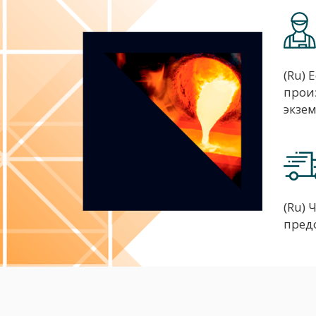
(Ru) 
прои
экзе
(Ru) 
пред