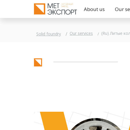
About us
Our se
(Ru) Литые ко
Our services
Solid foundry