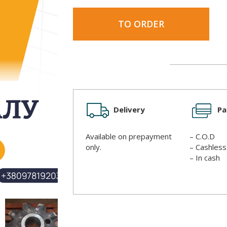
TO ORDER
Delivery
P
Available on prepayment
– C.O.D
only.
– Cashles
– In cash