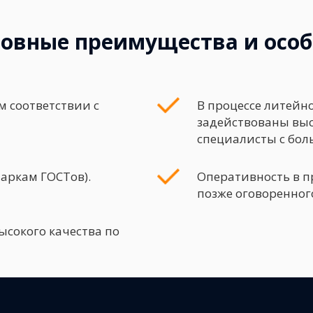
новные преимущества и осо
м соответствии с
В процессе литейн
задействованы вы
специалисты с бол
маркам ГОСТов).
Оперативность в пр
позже оговоренного
ысокого качества по