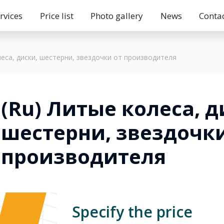
rvices
Price list
Photo gallery
News
Conta
леса, диски, шестерни, звездочки от производителя
(Ru) Литые колеса, д
шестерни, звездочки
производителя
Specify the price