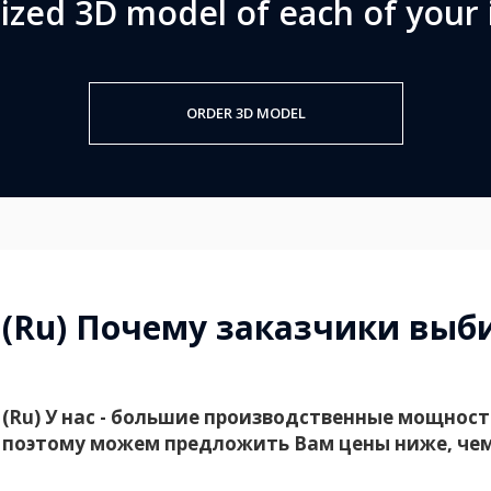
lized 3D model of each of your 
ORDER 3D MODEL
(Ru) Почему заказчики выб
(Ru) У нас - большие производственные мощнос
поэтому можем предложить Вам цены ниже, чем