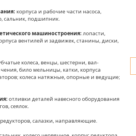
ания:
корпуса и рабочие части насоса,
о, сальник, подшипник.
гетического машиностроения:
лопасти,
корпуса вентилей и задвижек, станины, диски,
убчатые колеса, венцы, шестерни, вал-
ачения, било мельницы, катки, корпуса
торов; колеса натяжные, опорные и ведущие;
ия:
отливки деталей навесного оборудования
ов, сеялок.
 редукторов, салазки, направляющие.
сальник, колесо червячное, корпус редуктора,