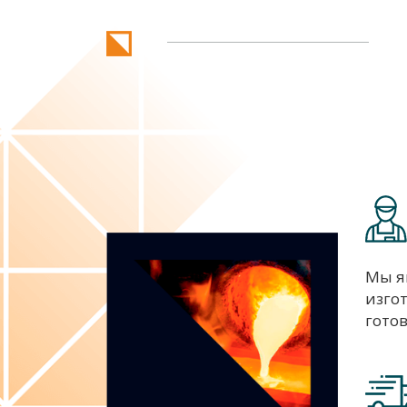
Мы я
изго
гото