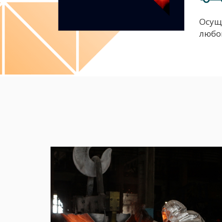
Осущ
любо