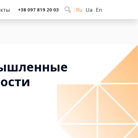
акты
Ru
Ua
En
+38 097 819 20 03
мышленные
ости