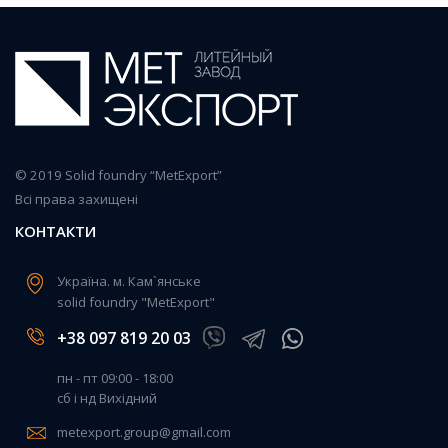
© 2019 Solid foundry “MetExport”
Всі права захищені
КОНТАКТИ
Україна. м. Кам`янське
solid foundry "MetExport"
+38 097 819 20 03
пн - пт 09:00 - 18:00
сб і нд Вихідний
metexport.group@gmail.com